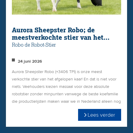
Amerika te reizen om de deelnemende bedrijven van
United Sires te bezoeken en de moeders achter de stieren
te bekijken.
Aurora Sheepster Robo; de
Ik hoop u als verkoper van United Sires in de toekomst te
meestverkochte stier van het
spreken en met veel enthousiasme te vertellen over de
afgelopen jaar!
Robo de Robot-Stier
nieuwe stieren van United Sires en de sterke koefamilies.
Tot snel!"
24 juni 2026
Aurora Sheepster Robo (+3406 TPI) is onze meest
verkochte stier van het afgelopen kaar! En dat is niet voor
niets. Veehouders kiezen massaal voor deze absolute
robotstier zonder minpunten vanwege de beste koefamilie
die productielijsten maken waar we in Nederland alleen nog
maar van dromen.
Lees verder
De laatste afgesloten lijst van zijn moeder is als volgt:
Aurora Parfect 23719 VG-88