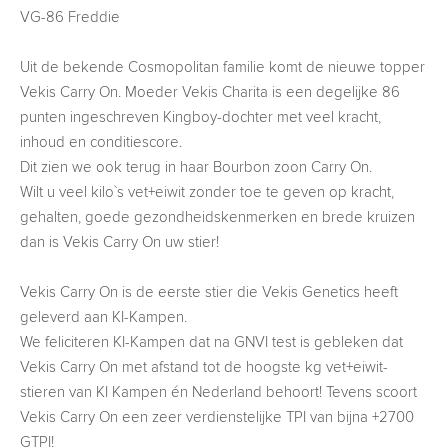
VG-86 Freddie
Uit de bekende Cosmopolitan familie komt de nieuwe topper
Vekis Carry On. Moeder Vekis Charita is een degelijke 86
punten ingeschreven Kingboy-dochter met veel kracht,
inhoud en conditiescore.
Dit zien we ook terug in haar Bourbon zoon Carry On.
Wilt u veel kilo`s vet+eiwit zonder toe te geven op kracht,
gehalten, goede gezondheidskenmerken en brede kruizen
dan is Vekis Carry On uw stier!
Vekis Carry On is de eerste stier die Vekis Genetics heeft
geleverd aan KI-Kampen.
We feliciteren KI-Kampen dat na GNVI test is gebleken dat
Vekis Carry On met afstand tot de hoogste kg vet+eiwit-
stieren van KI Kampen én Nederland behoort! Tevens scoort
Vekis Carry On een zeer verdienstelijke TPI van bijna +2700
GTPI!