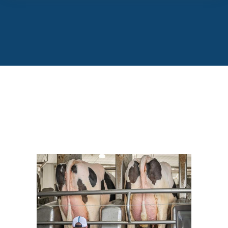
3-09 365 dgn 19.420 kgM, 4.70% vet & 3.50% eiwit
De laatste afgesloten lijst van zijn grootmoeder is als volgt:
Aurora Rapid 21849 VG-88
5-07 305 dgn 20.072 kgM, 3.90% vet & 3.20% eiwit
Meer lezen over deze topstier? Bekijk hieronder zijn
nieuwste flyer