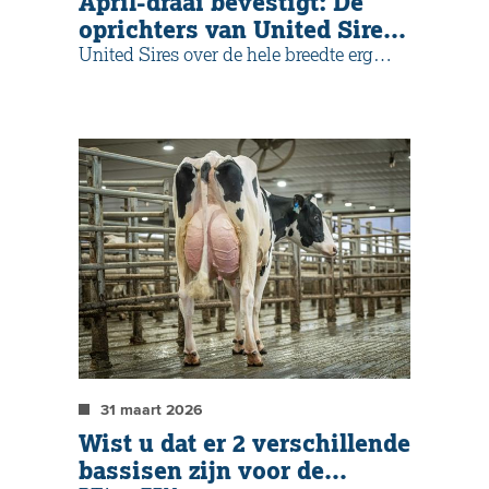
April-draai bevestigt: De
oprichters van United Sires
weten wat melken is!
United Sires over de hele breedte erg
succesvol!
31 maart 2026
Wist u dat er 2 verschillende
bassisen zijn voor de