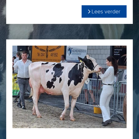
aller tijden. Barack is maar liefst 16 jaar oud geworden.
Lees verder
Vekis Barack jr. komt uit een Poetin-dochter wat een
dubbele garantie geeft op zeer makkelijke geboortes, hoge
levensvatbaarheid bij geboorte en korte draagtijd. De
verwachtingswaarde van Barack jr. onderstreept dat dan
ook:
132 geboortegemak
101 levensvatbaarheid geboorte
90 draagtijd (kort)