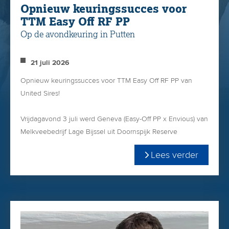
Opnieuw keuringssucces voor
TTM Easy Off RF PP
Op de avondkeuring in Putten
21 juli 2026
Opnieuw keuringssucces voor TTM Easy Off RF PP van
United Sires!
Vrijdagavond 3 juli werd Geneva (Easy-Off PP x Envious) van
Melkveebedrijf Lage Bijssel uit Doornspijk Reserve
Kampioen bij de vaarzen op de avondkeuring in Putten
Lees verder
(NL).
Easy-Off leeft helaas niet meer, maar wij hebben gelukkig
nog een klein voorraadje. Doe er uw voordeel mee!