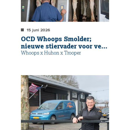
15 juni 2026
OCD Whoops Smolder;
nieuwe stiervader voor veel
fokkers wereldwijd!
Whoops x Huhon x Trooper