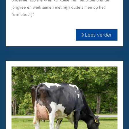
ongeveer 100 melk- en kalfkoeien en het bijbehorende
jongvee en werk samen met mijn ouders mee op het
familiebedrijf.
Thuis zijn we liefhebbers van de Holstein-fokkerij en fokken
Lees verder
we met trots verder met onze eigen opgebouwde
koefamilies in de stal, waar mijn opa vroeger al mee
begonnen is.
Vanaf 1 juli ga ik een nieuwe uitdaging aan en kom ik het
Vekis team versterken als verkoper van United Sires.
Wat mij erg enthousiast maakt over de stieren van United
Sires, is dat deze stieren afkomstig zijn uit bewezen
melkkoeien met een hoge melkproductie, goede vet- en
eiwitgehalten en hoge exterieurscore.
Eind juli hoop ik samen met Gerco en Henk-Jan naar