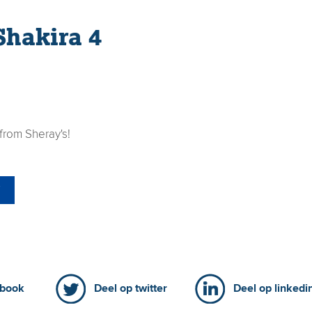
hakira 4
from Sheray's!
F
ebook
Deel op twitter
Deel op linkedi