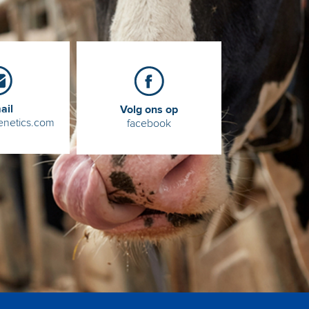
ail
Volg ons op
enetics.com
facebook