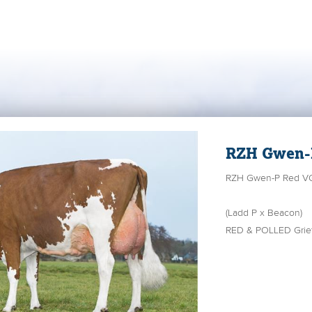
RZH Gwen-P
RZH Gwen-P Red V
(Ladd P x Beacon)
RED & POLLED Grie