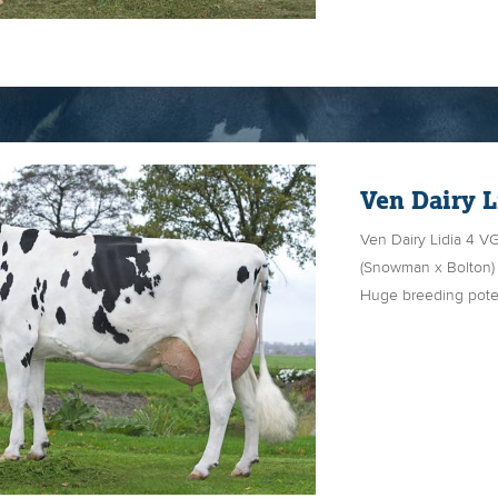
Ven Dairy L
Ven Dairy Lidia 4 V
(Snowman x Bolton
Huge breeding poten