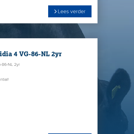
Lees verder
idia 4 VG-86-NL 2yr
G-86-NL 2yr
)
tial!