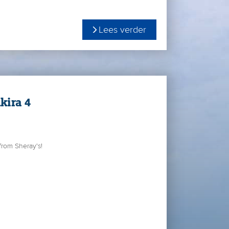
Lees verder
kira 4
from Sheray's!