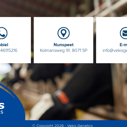
biel
Nunspeet
E-m
-46115216
Kolmansweg 91, 8071 SP
info@vekisg
© Copyright 2026 - Vekis Genetics