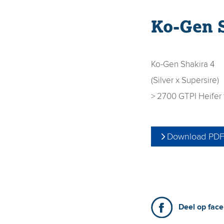
Ko-Gen S
Ko-Gen Shakira 4
(Silver x Supersire)
> 2700 GTPI Heifer 
Download PD
Deel op fac