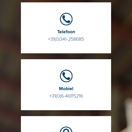
Telefoon
+31(0)341-258685
Mobiel
+31(0)6-46115216