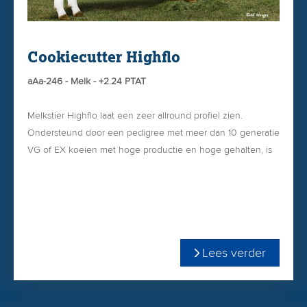
Cookiecutter Highflo
aAa-246 - Melk - +2.24 PTAT
Melkstier Highflo laat een zeer allround profiel zien.
Ondersteund door een pedigree met meer dan 10 generatie
VG of EX koeien met hoge productie en hoge gehalten, is
Highflo een zeer welkome aanvulling.
Pinkenstier (1.4)
+2.25 PTAT
+3257 TPI
+745 Net Merit
Lees verder
2.72 celgetal
Bestel Highflo gemakkelijk via onze
WEBSHOP