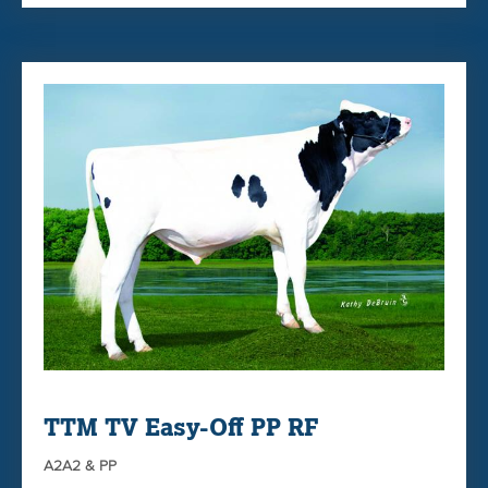
van moeder én grootmoeder.
Cookiecutter Cashback is DE stier voor de "saldo-boer" die
van dikke en dure melk houdt!
U besteld Cashback gemakkelijk & snel via onze
WEBSHOP
Hieronder een foto van Jagger-zus van de moeder van
Kings-Ransom Cocoa; Oosterbrook Jagger Croy Climax VG-
88 van familie Heijink uit Laren.
TTM TV Easy-Off PP RF
A2A2 & PP