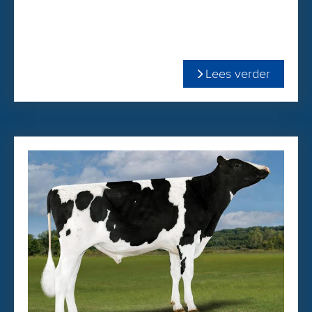
Swifty is robotgeschikt en een echte pinkenstier (1.1) Bekijk
in de PDF-bijlage zijn complete profiel!
Lees verder
Swifty komt uit de MS Welcome Colby Taya VG-88-family.
Swifty is gemakkelijk te bestellen in onze
WEBSHOP