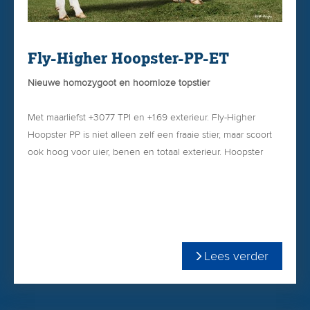
Fly-Higher Hoopster-PP-ET
Nieuwe homozygoot en hoornloze topstier
Met maarliefst +3077 TPI en +1.69 exterieur. Fly-Higher
Hoopster PP is niet alleen zelf een fraaie stier, maar scoort
ook hoog voor uier, benen en totaal exterieur. Hoopster
kent een foutloze onderbalk met veel breedte van voor
(+1.31) tot achter (+2.55).
+ Hoopster PP is Pinkenstier (SCE +1.5)
+ Spijkerharde benen (+1.22)
Lees verder
+ Hoge achteruiers (+1.80)
+ Robotgeschikt en +0.53 voor speenlengte
+ +531 melk, +,16% vet & +,05% eiwit + aAa-243 & A2A2