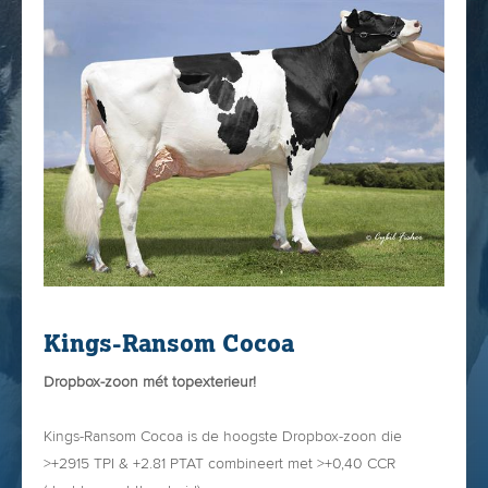
€ 29,-
Kings-Ransom P Dazzle; DE COMPLETE OUTCROSS-STIER!
U besteld Dazzle gemakkelijk via onze
WEBSHOP
Kings-Ransom Cocoa
Dropbox-zoon mét topexterieur!
Kings-Ransom Cocoa is de hoogste Dropbox-zoon die
>+2915 TPI & +2.81 PTAT combineert met >+0,40 CCR