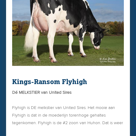
Kings-Ransom Flyhigh
Dé MELKSTIER van United Sires
Flyhigh is DE melkstier van United Sires. Het mooie aan
Flyhigh is dat in de moederlijn torenhoge gehaltes
tegenkomen. Flyhigh is de #2 zoon van Huhon. Dat is weer
een mooie allround 261-stier uit de Cookiecutter Halo-family.