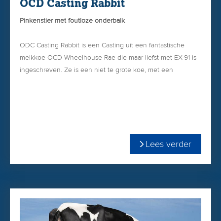
OCD Casting Rabbit
Pinkenstier met foutloze onderbalk
ODC Casting Rabbit is een Casting uit een fantastische
melkkoe OCD Wheelhouse Rae die maar liefst met EX-91 is
ingeschreven. Ze is een niet te grote koe, met een
excellent uier en zeer beste benen. Als vaars gaf ze in 305
dgn maar liefst 15.521 kg M met 5.00% vet & 3.60% eiwit!
Rae is de absolute stalfavoriet van Jonathan Lamb. En hij
zoveel vertrouwen in deze stier dat hij hem veelvuldig inzet
Lees verder
op zijn 11.000-koppige veestapel!
Bestel OCD Casting Rabbit gemakkelijk en snel in
onze
WEBSHOP
!