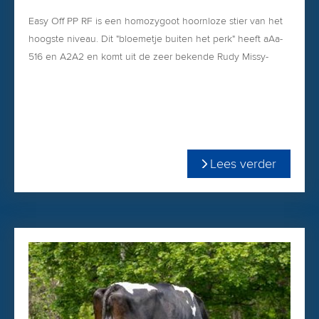
Easy Off PP RF is een homozygoot hoornloze stier van het
hoogste niveau. Dit "bloemetje buiten het perk" heeft aAa-
516 en A2A2 en komt uit de zeer bekende Rudy Missy-
Familie.
+399 Melk
+0.08 % vet
+0.04 % eiwit
A2A2
Lees verder
PP & Roodfactor
+0.62 PTAT
Kings-Ransom Cocoa is DE Dropbox-zoon met TOP-
exterieur!
U besteld Cocoa gemakkelijk & snel via onze
WEBSHOP