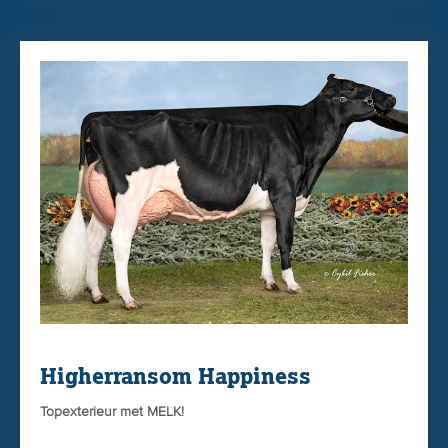
CCR en een celgetal van 2.83. BluMoon is dus zeer breed
inzetbaar!
De afstamming van BluMoon bevat allemaal stieren met
>98% betrouwbaarheid!
BluMoon
Blumoon is vanwege een zeer grote order uit Japan
beperkt beschikbaar. Bestel wel gewoon via
onze
WEBSHOP
. We laten u dan binnen 1 dag weten hoe
lang de levertijd is.
Higherransom Happiness
Topexterieur met MELK!