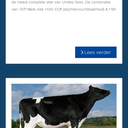
de meest complete stier van United Sires. De combinatie
van >971 Melk met +1.00 CCR (dochtervruchtbaarheid) & 1.56
PTAT is uniek en daarom is Grayworm een veelgevraagde
United Sires-stier in Nederland!
+3243 TPI
+1.56 PTAT
2.68 celgetal
Lees verder
971 Melk
+,16% vet
+,03% eiwit
+727 Net Merit
PINKENSTIER
Bestel Grayworm gemakkelijk via onze
WEBSHOP