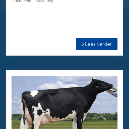
(dochtervruchtbaarheid)
Cocoa is een exterieurstier met hellende kruisligging (+0.83)
en veel kruisbreedte (+2.14).
Dat geeft ruimte voor hoge achteruiers! (+2.91)
Lees verder
Moeder Kings-Ransom Cocoa VG-86 maakt een vaarzenlijst
in 305 dgn van 12.360kgM 4.50% vet & 3.50 % eiwit. Helaas
is deze koe in de droogstand verongelukt.
De grootmoeder van Cocoa: Kings-Ransom Climax behoort
tot éen van de zes dochters uit Clevage die met EX-94 is
ingeschreven. Zij sloot haar laatste lijst af met 365 dgn,
20.221kgM, 4.80% vet & 3.70% eiwit.