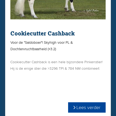
Cookiecutter Cashback
Voor de "Saldoboer"! Skyhigh voor PL &
Dochtervruchtbaarheid (+3.2)
Cookiecutter Cashback is een hele bijzondere Pinkenstier!
Hij is de enige stier die >3296 TPI & 784 NM combineert
met +4.20 PL (levensduur) & +3.20 CCR !
(dochtervruchtbaarheid).
Moeder Cookiecutter Collete is onlangs opnieuw
ingeschreven met EX-91!
Lees verder
Bekijk hieronder op de flyer de geweldige productielijsten