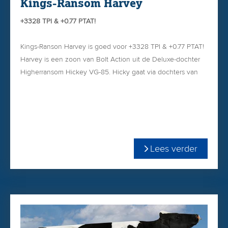
Kings-Ransom Harvey
+3328 TPI & +0.77 PTAT!
Kings-Ranson Harvey is goed voor +3328 TPI & +0.77 PTAT!
Harvey is een zoon van Bolt Action uit de Deluxe-dochter
Higherransom Hickey VG-85. Hicky gaat via dochters van
Big Al, Archiever en Jedi terug op de bekende stamkoe
Cookiecutter Epic Hazel EX-92. (Zij is de dochter van Global
Cow Halo)
Harvey komt uit de familie van 13 generaties VG of EX.
Lees verder
Opvallend is Harvey`s nagenoeg foutloze lineaire profiel
met de beperkte hoogtemaat (+0.19) in combinatie met 792
lbM +,27 vet en +,07 eiwit en een keuring fitnesspatroon
compleet met A2A2!