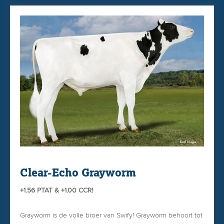
Clear-Echo Grayworm
+1.56 PTAT & +1.00 CCR!
Grayworm is de volle broer van Swify! Grayworm behoort tot