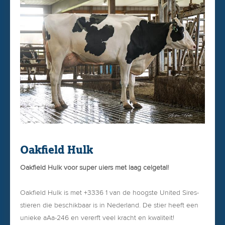
-0.25 Achterspeenplaatsing
Oakfield Hulk
Oakfield Hulk voor super uiers met laag celgetal!
Oakfield Hulk is met +3336 1 van de hoogste United Sires-
stieren die beschikbaar is in Nederland. De stier heeft een
unieke aAa-246 en vererft veel kracht en kwaliteit!