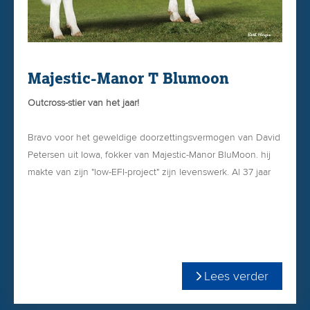
Majestic-Manor T Blumoon
Outcross-stier van het jaar!
Bravo voor het geweldige doorzettingsvermogen van David
Petersen uit Iowa, fokker van Majestic-Manor BluMoon. hij
makte van zijn "low-EFI-project" zijn levenswerk. Al 37 jaar
fokt hij met dieren met een lage inteeltcoefficent. EFI staat
voor Estimate Future Inbreeding. Het bijzondere aan
BluMoon is dat hij met slechts 7.9 EFI in combinatie met
+2998 TPI en +1.11 PTAT echt een "bloemetje van buiten het
perk" genoemd mag worden! Van de stieren met meer dan
Lees verder
2998 TPI is BluMoon de enige stier die dit combineert met
dé 3 belangrijkste kenmerken te weten +1.37 benen, +0.80