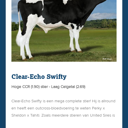
Bestel Dighard voor slechts €25,- bij uw KI-Service club of
gemakkelijk en snel via onze
WEBSHOP
Clear-Echo Swifty
Hoge CCR (1.90) stier - Laag Celgetal (2.69)
Clear-Echo Swifty is een mega complete stier! Hij is allround
en heeft een outcross-bloedvoering te weten Perky x
Sheldon x Tahiti. Zoals meerdere stieren van United Sires is
de moeder van Swifty ingeschreven met 90 punten.