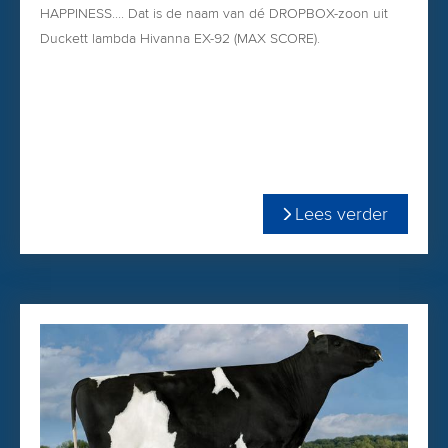
HAPPINESS.... Dat is de naam van dé DROPBOX-zoon uit
Duckett lambda Hivanna EX-92 (MAX SCORE).
Happiness scoort 2.48 PTAT met normale hoogtemaat en
voldoende breedtematen én hellende kruizen!
Dé stier voor de exterieurliefhebber die niet wil toegeven
op de rest!
Lees verder
Bestel Happiness in onze
WEBSHOP