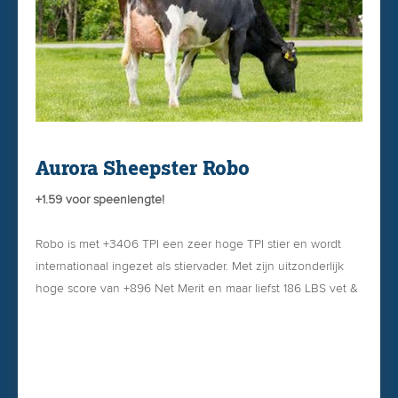
Aurora Sheepster Robo
+1.59 voor speenlengte!
Robo is met +3406 TPI een zeer hoge TPI stier en wordt
internationaal ingezet als stiervader. Met zijn uitzonderlijk
hoge score van +896 Net Merit en maar liefst 186 LBS vet &
eiwit is het een heuse productiestier. Robo is de stier
geschikt voor de melkrobot, een iets wijdere speenplaatsing
en een speenlengte van +1.59 en met hoge brede
achteruiers.
+3406 TPI