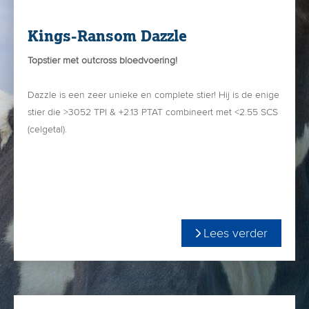
Kings-Ransom Dazzle
Topstier met outcross bloedvoering!
Dazzle is een zeer unieke en complete stier! Hij is de enige
stier die >3052 TPI & +2.13 PTAT combineert met <2.55 SCS
(celgetal).
Moeder van Dazzle is Kings-Ransom Devy EX-91: zij
produceerde in 300 dagen: 12.469 kg M 4.90% vet & 3.40
% eiwit.
+3052 TPI
+443 Net Merit
Lees verder
De grootmoeder is de met 90 punten ingeschreven Kings-
+2.13 PTAT
Ransom Dakota. Zij maakt enorm beste lijsten met een hoog
+1.17 FLC
vetgehalte en zij is de moeder van fokstier Kings-Ransom
1.7 SCE
Dynasty. Dat geeft vertrouwen!
aAa-342