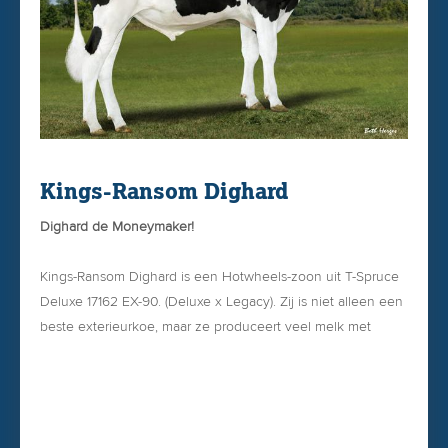
Kings-Ransom Dighard
Dighard de Moneymaker!
Kings-Ransom Dighard is een Hotwheels-zoon uit T-Spruce
Deluxe 17162 EX-90. (Deluxe x Legacy). Zij is niet alleen een
beste exterieurkoe, maar ze produceert veel melk met
torenhoge gehalten. Als vaars produceerde ze in 291 dgn
12.525 kgM met 5.30% vet & 3.80% eiwit! En als tweedekalfs
maakte produceerde ze in 305 dagen 13.825 kgM 5.60%
vet & 3.80% eiwit!