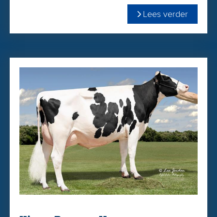
Lees verder
Dighard is de hoogste Net Merit-stier van de kaart en scoort
sterke koeien met iets meer breedte in de voorhand (+0.93)
in verhouding met de hoogtemaat (+0.39). Kings-Ransom
Dighard wordt wereldwijd ingezet als stiervader. Gelukkig is
Dighard een goede spermaproducent en is hij voor
iedereen beschikbaar voor een scherpe prijs.
Dighard komt uit de familie van voormalige
wereldrecordhouder melkproductie Muranda Oscar Lucinda
VG-86 Zij produceerde in 305 dagen 30.765 kg Melk!