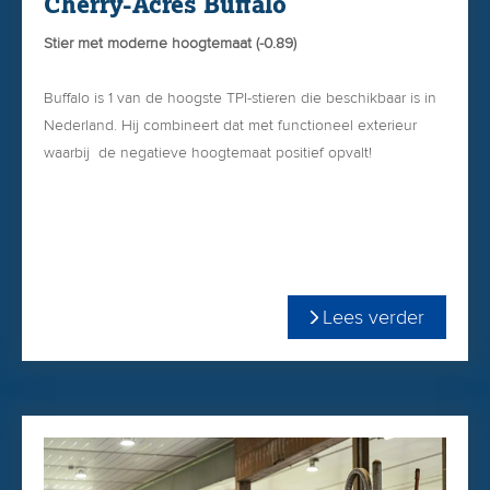
Cherry-Acres Buffalo
Stier met moderne hoogtemaat (-0.89)
Buffalo is 1 van de hoogste TPI-stieren die beschikbaar is in
Nederland. Hij combineert dat met functioneel exterieur
waarbij de negatieve hoogtemaat positief opvalt!
Met goede uiers en benen en hoge score voor PL
(levensduur) én veel kilo`s vet & eiwit is Buffalo een
populaire nieuwkomer die ook wereldwijd ingezet wordt als
+3355 TPI
stiervader!
+994 Net Merit
Lees verder
174 CFP
Cherry-Acres Buffalo
+4.10 PL
+0.82 Uier
+0.58 Benen
+0.22 Kruisligging
-0.89 Hoogtemaat