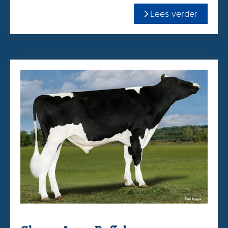
+896 Net Merit
Lees verder
+1449 kgM
+0.22 %vet
+0.07 %eiwit
U besteld Easy Off gemakkelijk & snel via onze
WEBSHOP
2.89 celgetal
Aurora Sheepster Robo besteld u gemakkelijk en snel in
onze
WEBSHOP