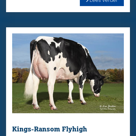
Bestel OCD Casting Rabbit gemakkelijk en snel in
onze
WEBSHOP
!
Kings-Ransom Flyhigh