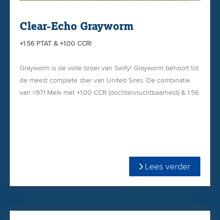
Clear-Echo Grayworm
+1.56 PTAT & +1.00 CCR!
Grayworm is de volle broer van Swify! Grayworm behoort tot
de meest complete stier van United Sires. De combinatie
van >971 Melk met +1.00 CCR (dochtervruchtbaarheid) & 1.56
PTAT is uniek en daarom is Grayworm een veelgevraagde
United Sires-stier in Nederland!
+3243 TPI
+1.56 PTAT
2.68 celgetal
Lees verder
971 Melk
+,16% vet
+,03% eiwit
+727 Net Merit