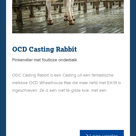
OCD Casting Rabbit
Pinkenstier met foutloze onderbalk
ODC Casting Rabbit is een Casting uit een fantastische
melkkoe OCD Wheelhouse Rae die maar liefst met EX-91 is
ingeschreven. Ze is een niet te grote koe, met een
excellent uier en zeer beste benen. Als vaars gaf ze in 305
dgn maar liefst 15.521 kg M met 5.00% vet & 3.60% eiwit!
Rae is de absolute stalfavoriet van Jonathan Lamb. En hij
zoveel vertrouwen in deze stier dat hij hem veelvuldig inzet
Lees verder
op zijn 11.000-koppige veestapel!