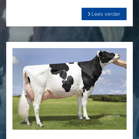
+3052 TPI
+443 Net Merit
Lees verder
De grootmoeder is de met 90 punten ingeschreven Kings-
+2.13 PTAT
Ransom Dakota. Zij maakt enorm beste lijsten met een hoog
+1.17 FLC
vetgehalte en zij is de moeder van fokstier Kings-Ransom
1.7 SCE
Dynasty. Dat geeft vertrouwen!
aAa-342
€ 29,-
Kings-Ransom P Dazzle; DE COMPLETE OUTCROSS-STIER!
U besteld Dazzle gemakkelijk via onze
WEBSHOP