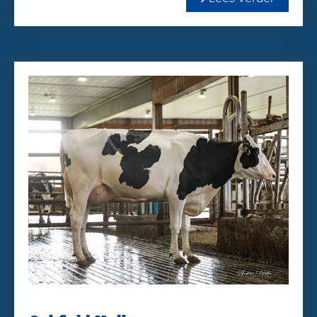
174 CFP
Cherry-Acres Buffalo
+4.10 PL
+0.82 Uier
+0.58 Benen
+0.22 Kruisligging
-0.89 Hoogtemaat
-0.25 Achterspeenplaatsing