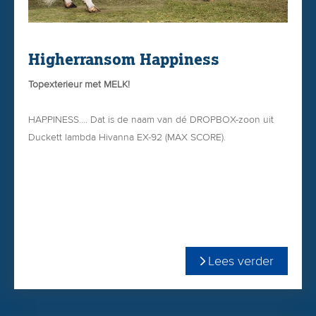
Higherransom Happiness
Topexterieur met MELK!
HAPPINESS.... Dat is de naam van dé DROPBOX-zoon uit
Duckett lambda Hivanna EX-92 (MAX SCORE).
Happiness scoort 2.48 PTAT met normale hoogtemaat en
voldoende breedtematen én hellende kruizen!
Dé stier voor de exterieurliefhebber die niet wil toegeven
op de rest!
Lees verder
Bestel Happiness in onze
WEBSHOP