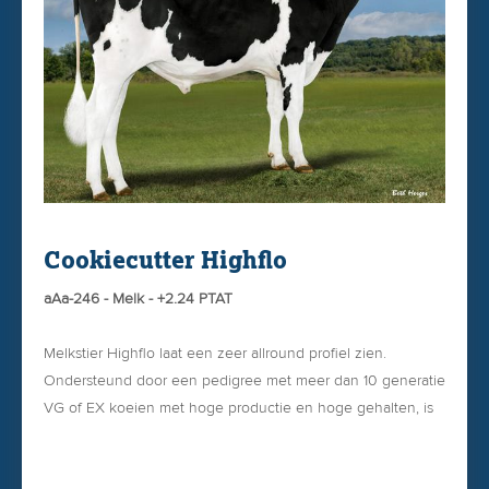
Cookiecutter Highflo
aAa-246 - Melk - +2.24 PTAT
Melkstier Highflo laat een zeer allround profiel zien.
Ondersteund door een pedigree met meer dan 10 generatie
VG of EX koeien met hoge productie en hoge gehalten, is
Highflo een zeer welkome aanvulling.
Pinkenstier (1.4)