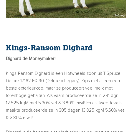
Kings-Ransom Dighard
Dighard de Moneymaker!
Kings-Ransom Dighard is een Hotwheels-zoon uit T-Spruce
Deluxe 17162 EX-90. (Deluxe x Legacy). Zij is niet alleen een
beste exterieurkoe, maar ze produceert veel melk met
torenhoge gehalten. Als vaars produceerde ze in 291 dgn
12.525 kgM met 5.30% vet & 3.80% eiwit! En als tweedekalfs
maakte produceerde ze in 305 dagen 13.825 kgM 5.60% vet
& 3.80% eiwit!