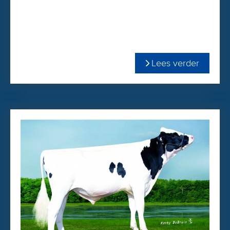
(dochtervruchtbaarheid).
Moeder Cookiecutter Collete is onlangs opnieuw
ingeschreven met EX-91!
Lees verder
Bekijk hieronder op de flyer de geweldige productielijsten
van moeder én grootmoeder.
Cookiecutter Cashback is DE stier voor de "saldo-boer" die
van dikke en dure melk houdt!
U besteld Cashback gemakkelijk & snel via onze
WEBSHOP