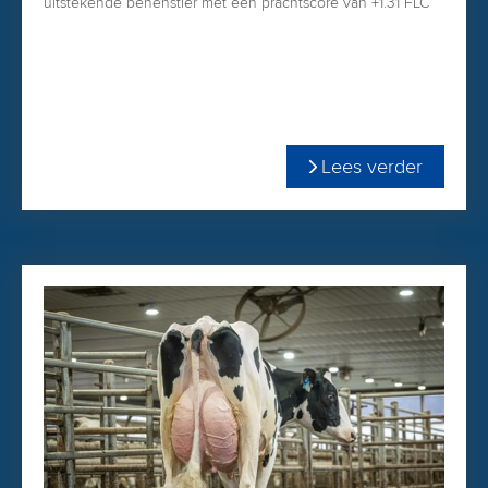
uitstekende benenstier met een prachtscore van +1.31 FLC
en +2.04 stand benen achter!
Lees verder