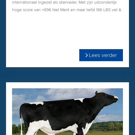
internationaal ingezet als stiervader. Met zijn uitzonderlijk
hoge score van +896 Net Merit en maar liefst 186 LBS vet &
eiwit is het een heuse productiestier. Robo is de stier
geschikt voor de melkrobot, een iets wijdere speenplaatsing
en een speenlengte van +1.59 en met hoge brede
achteruiers.
+3406 TPI
+896 Net Merit
Lees verder
+1449 kgM
+0.22 %vet
+0.07 %eiwit
U besteld Easy Off gemakkelijk & snel via onze
WEBSHOP
2.89 celgetal
Aurora Sheepster Robo besteld u gemakkelijk en snel in
onze
WEBSHOP