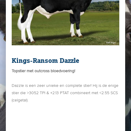
Kings-Ransom Dazzle
Topstier met outcross bloedvoering!
Dazzle is een zeer unieke en complete stier! Hij is de enige
stier die >3052 TPI & +2.13 PTAT combineert met <2.55 SCS
(celgetal).
Moeder van Dazzle is Kings-Ransom Devy EX-91: zij
produceerde in 300 dagen: 12.469 kg M 4.90% vet & 3.40
% eiwit.