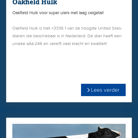
Oakfield Hulk
Oakfield Hulk voor super uiers met laag celgetal!
Oakfield Hulk is met +3336 1 van de hoogste United Sires-
stieren die beschikbaar is in Nederland. De stier heeft een
unieke aAa-246 en vererft veel kracht en kwaliteit!
De moeder van Hulk is onlangs ingeschreven met VG-86
en heeft een zeer indrukwekkende vaarzenlijst gemaakt! In
355 dgn produceerde zij 16.815 kgM 4,20% vet & 3,50%
+3336 TPI & 829 Net Merit
eiwit!
+1.22 PTAT & 1.63 uier
Lees verder
Pinkenstier 1.6 SCE
Oakfield Hulk; De niet te missen pinkenstier voor het
aAa-246
komende seizoen!
+0.30 CCR
2.68 celgetal
Uit de Sully Shottle May EX-90-familie