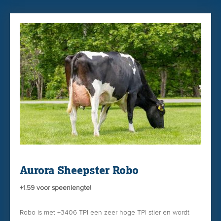
Kings-Ransom Cocoa is DE Dropbox-zoon met TOP-
exterieur!
U besteld Cocoa gemakkelijk & snel via onze
WEBSHOP
Aurora Sheepster Robo
+1.59 voor speenlengte!
Robo is met +3406 TPI een zeer hoge TPI stier en wordt