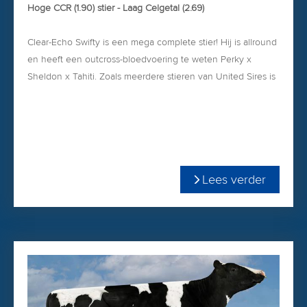
Hoge CCR (1.90) stier - Laag Celgetal (2.69)
Clear-Echo Swifty is een mega complete stier! Hij is allround
en heeft een outcross-bloedvoering te weten Perky x
Sheldon x Tahiti. Zoals meerdere stieren van United Sires is
de moeder van Swifty ingeschreven met 90 punten.
Swifty is robotgeschikt en een echte pinkenstier (1.1) Bekijk
in de PDF-bijlage zijn complete profiel!
Lees verder
Swifty komt uit de MS Welcome Colby Taya VG-88-family.
Swifty is gemakkelijk te bestellen in onze
WEBSHOP