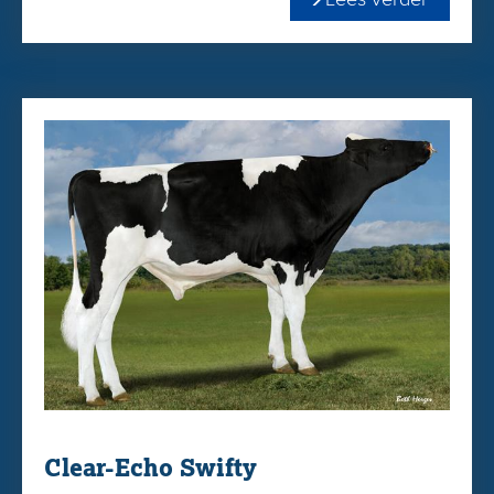
met de beperkte hoogtemaat (+0.19) in combinatie met 792
lbM +,27 vet en +,07 eiwit en een keuring fitnesspatroon
compleet met A2A2!
Bestel Dighard voor slechts €25,- bij uw KI-Service club of
gemakkelijk en snel via onze
WEBSHOP
Clear-Echo Swifty