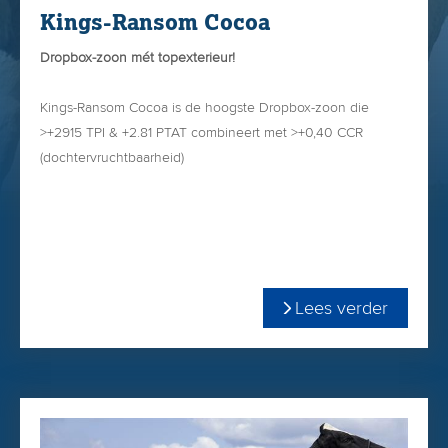
Kings-Ransom Cocoa
Dropbox-zoon mét topexterieur!
Kings-Ransom Cocoa is de hoogste Dropbox-zoon die
>+2915 TPI & +2.81 PTAT combineert met >+0,40 CCR
(dochtervruchtbaarheid)
Cocoa is een exterieurstier met hellende kruisligging (+0.83)
en veel kruisbreedte (+2.14).
Dat geeft ruimte voor hoge achteruiers! (+2.91)
Lees verder
Moeder Kings-Ransom Cocoa VG-86 maakt een vaarzenlijst
in 305 dgn van 12.360kgM 4.50% vet & 3.50 % eiwit. Helaas
is deze koe in de droogstand verongelukt.
De grootmoeder van Cocoa: Kings-Ransom Climax behoort
tot éen van de zes dochters uit Clevage die met EX-94 is