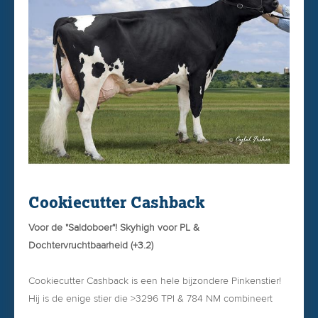
ingeschreven. Zij sloot haar laatste lijst af met 365 dgn,
20.221kgM, 4.80% vet & 3.70% eiwit.
Cookiecutter Cashback
Voor de "Saldoboer"! Skyhigh voor PL &
Dochtervruchtbaarheid (+3.2)
Cookiecutter Cashback is een hele bijzondere Pinkenstier!
Hij is de enige stier die >3296 TPI & 784 NM combineert
met +4.20 PL (levensduur) & +3.20 CCR !