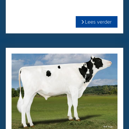
+2.25 PTAT
+3257 TPI
+745 Net Merit
Lees verder
2.72 celgetal
Bestel Highflo gemakkelijk via onze
WEBSHOP