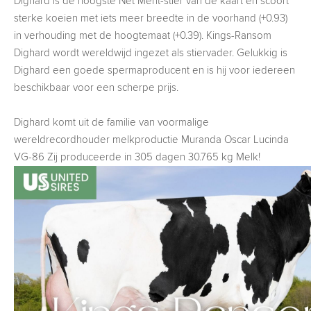
Dighard is de hoogste Net Merit-stier van de kaart en scoort
sterke koeien met iets meer breedte in de voorhand (+0.93)
in verhouding met de hoogtemaat (+0.39). Kings-Ransom
Dighard wordt wereldwijd ingezet als stiervader. Gelukkig is
Dighard een goede spermaproducent en is hij voor iedereen
beschikbaar voor een scherpe prijs.
Dighard komt uit de familie van voormalige
wereldrecordhouder melkproductie Muranda Oscar Lucinda
VG-86 Zij produceerde in 305 dagen 30.765 kg Melk!