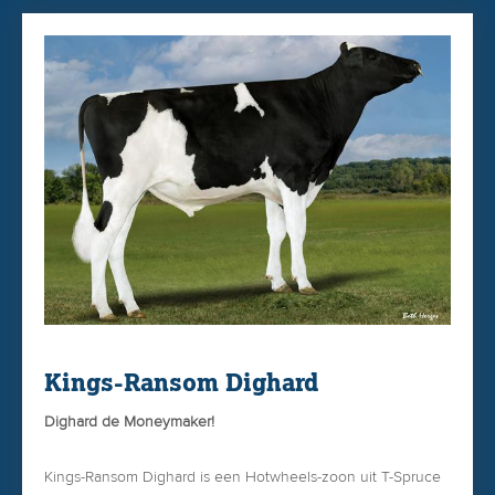
Kings-Ransom Dighard
Dighard de Moneymaker!
Kings-Ransom Dighard is een Hotwheels-zoon uit T-Spruce