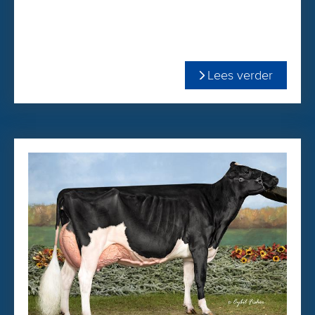
voor Estimate Future Inbreeding. Het bijzondere aan
BluMoon is dat hij met slechts 7.9 EFI in combinatie met
+2998 TPI en +1.11 PTAT echt een "bloemetje van buiten het
perk" genoemd mag worden! Van de stieren met meer dan
Lees verder
2998 TPI is BluMoon de enige stier die dit combineert met
dé 3 belangrijkste kenmerken te weten +1.37 benen, +0.80
CCR en een celgetal van 2.83. BluMoon is dus zeer breed
inzetbaar!
De afstamming van BluMoon bevat allemaal stieren met
>98% betrouwbaarheid!
BluMoon
Blumoon is vanwege een zeer grote order uit Japan
beperkt beschikbaar. Bestel wel gewoon via
onze
WEBSHOP
. We laten u dan binnen 1 dag weten hoe
lang de levertijd is.