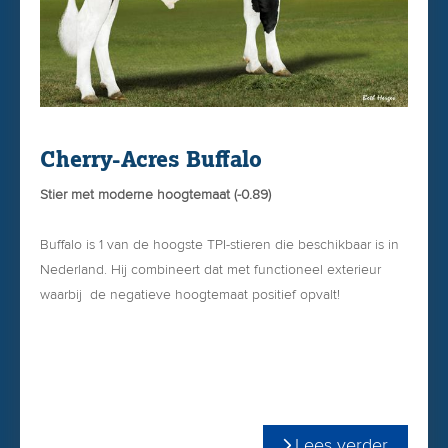
Cherry-Acres Buffalo
Stier met moderne hoogtemaat (-0.89)
Buffalo is 1 van de hoogste TPI-stieren die beschikbaar is in
Nederland. Hij combineert dat met functioneel exterieur
waarbij de negatieve hoogtemaat positief opvalt!
Met goede uiers en benen en hoge score voor PL
(levensduur) én veel kilo`s vet & eiwit is Buffalo een
populaire nieuwkomer die ook wereldwijd ingezet wordt als
+3355 TPI
stiervader!
+994 Net Merit
Lees verder