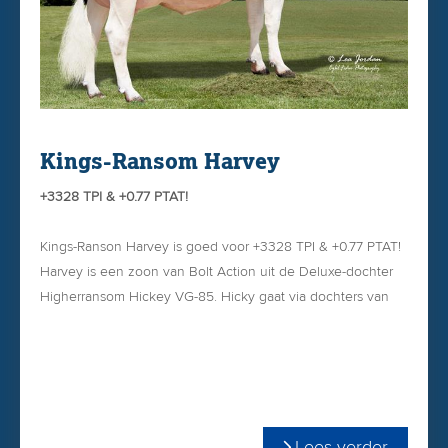
Kings-Ransom Harvey
+3328 TPI & +0.77 PTAT!
Kings-Ranson Harvey is goed voor +3328 TPI & +0.77 PTAT!
Harvey is een zoon van Bolt Action uit de Deluxe-dochter
Higherransom Hickey VG-85. Hicky gaat via dochters van
Big Al, Archiever en Jedi terug op de bekende stamkoe
Cookiecutter Epic Hazel EX-92. (Zij is de dochter van Global
Cow Halo)
Harvey komt uit de familie van 13 generaties VG of EX.
Lees verder
Opvallend is Harvey`s nagenoeg foutloze lineaire profiel