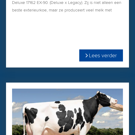
Deluxe 17162 EX-90. (Deluxe x Legacy). Zij is niet alleen een
beste exterieurkoe, maar ze produceert veel melk met
torenhoge gehalten. Als vaars produceerde ze in 291 dgn
12.525 kgM met 5.30% vet & 3.80% eiwit! En als tweedekalfs
maakte produceerde ze in 305 dagen 13.825 kgM 5.60%
vet & 3.80% eiwit!
Lees verder
Dighard is de hoogste Net Merit-stier van de kaart en scoort
sterke koeien met iets meer breedte in de voorhand (+0.93)
in verhouding met de hoogtemaat (+0.39). Kings-Ransom
Dighard wordt wereldwijd ingezet als stiervader. Gelukkig is
Dighard een goede spermaproducent en is hij voor
iedereen beschikbaar voor een scherpe prijs.
Dighard komt uit de familie van voormalige
wereldrecordhouder melkproductie Muranda Oscar Lucinda
VG-86 Zij produceerde in 305 dagen 30.765 kg Melk!