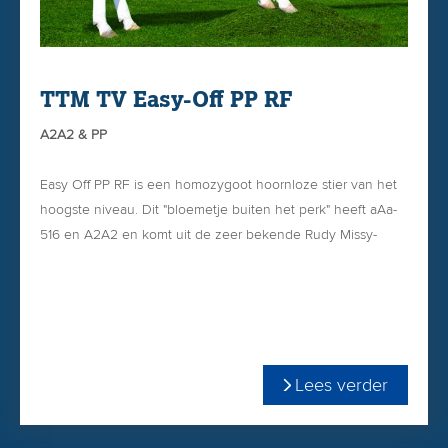
Hieronder een foto van Jagger-zus van de moeder van
Kings-Ransom Cocoa; Oosterbrook Jagger Croy Climax VG-
88 van familie Heijink uit Laren.
TTM TV Easy-Off PP RF
A2A2 & PP
Easy Off PP RF is een homozygoot hoornloze stier van het
hoogste niveau. Dit "bloemetje buiten het perk" heeft aAa-
516 en A2A2 en komt uit de zeer bekende Rudy Missy-
Familie.
+399 Melk
+0.08 % vet
+0.04 % eiwit
A2A2
Lees verder
PP & Roodfactor
+0.62 PTAT