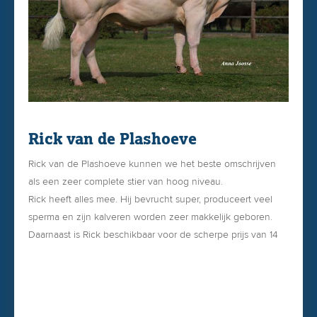
Rick van de Plashoeve
Rick van de Plashoeve kunnen we het beste omschrijven
als een zeer complete stier van hoog niveau.
Rick heeft alles mee. Hij bevrucht super, produceert veel
sperma en zijn kalveren worden zeer makkelijk geboren.
Daarnaast is Rick beschikbaar voor de scherpe prijs van 14
euro.
Van Rick zijn inmiddels al meer dan 17.000 kalveren
geboren. Dit maakt hem een zeer betrouwbare fokstier!