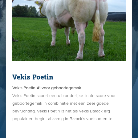
enorme groei in de eerste 21 dagen!
Kortom, waarom is Vekis Barack zo populair?
Vekis Poetin
Vekis Poetin #1 voor geboortegemak.
Vekis Poetin scoort een uitzonderlijke lichte score voor
geboortegemak in combinatie met een zeer goede
bevruchting. Vekis Poetin is net als
Vekis Barack
erg
populair en begint al aardig in Barack`s voetsporen te
treden!