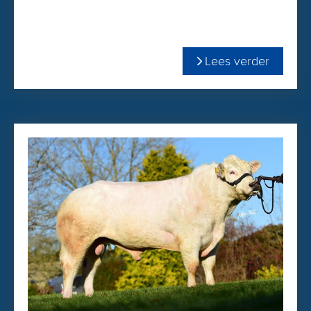
Vekis Poetin was de stier die vele veehouders over de
streep heeft getrokken om toch maar overstag te gaan om
een Belg te gebruiken en zo ook hun portemonnee te
Lees verder
spekken!
Poetin is een echte gebruikskruisings-stier met 4 zuivere
witte gebruikskruising belgen in de afstamming te weten:
Adamo x Ustin x Goldique x Uranus.