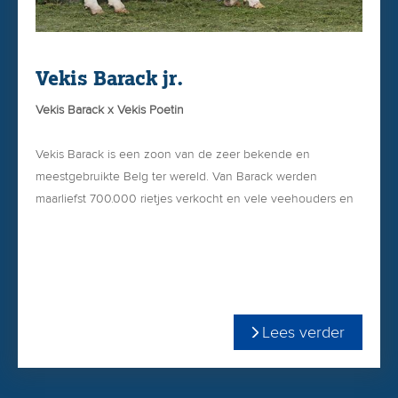
Vekis Barack jr.
Vekis Barack x Vekis Poetin
Vekis Barack is een zoon van de zeer bekende en
meestgebruikte Belg ter wereld. Van Barack werden
maarliefst 700.000 rietjes verkocht en vele veehouders en
KI-clubs beschouwen hem als de beste en compleetste
Belg aller tijden. Barack is maar liefst 16 jaar oud geworden.
Lees verder