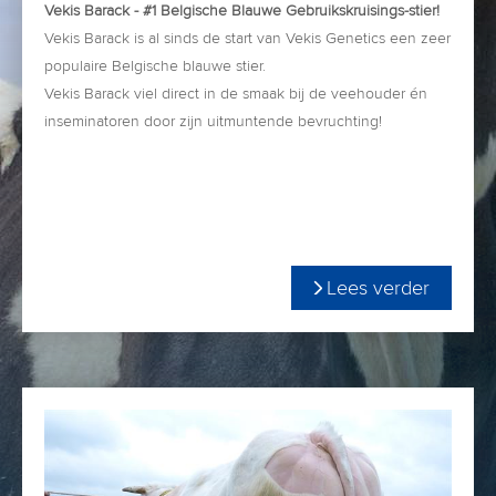
Vekis Barack - #1 Belgische Blauwe Gebruikskruisings-stier!
Vekis Barack is al sinds de start van Vekis Genetics een zeer
populaire Belgische blauwe stier.
Vekis Barack viel direct in de smaak bij de veehouder én
inseminatoren door zijn uitmuntende bevruchting!
Aangezien Vekis Barack een hele goede sperma-producent
is kon hij landelijk veelvuldig gebruikt worden.
Vanaf het moment dat de eerste kalveren geboren werden
Vekis Barack is uniek door zijn uitmuntende
tot op de dag van vandaag is de vraag naar Vekis Barack
bevruchting.
Lees verder
enorm.
Vekis Barack scoort met 129 geboortegemak 12%
Dit resulteert in het feit dat Vekis Barack al 5 jaar bij de Top-
minder moeilijke geboortes.
5 meestgebruikte Belgische blauwe stieren behoort.
Vekis Barack scoort 89 draagtijd. Veehouders hebben
Inmiddels zijn er dan ook al maar liefst 105.292 geboortes
geen last van koeien die lang overdragen dus meer
geregistreerd!
melk in de tank!
Afgelopen KI-jaar is Vekis Barack de #3 meestgebruikte stier
Vekis Barack zorgt altijd (bij zowel stier- als
over alle rassen (inclusief HF)
vaarskalveren) voor een beste kalverprijs door