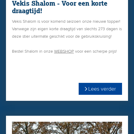
Vekis Shalom - Voor een korte
draagtijd!
Vekis Shalom is voor komend seizoen onze nieuwe topper!
Vanwege zijn eigen korte draagtijd van slechts 273 dagen is
deze stier uitermate geschikt voor de gebruikskruising!
Bestel Shalom in onze
WEBSHOP
voor een scherpe prijs!
Lees verder