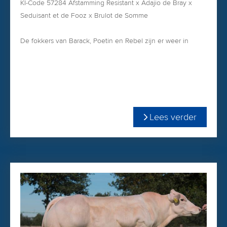
KI-Code 57284 Afstamming Resistant x Adajio de Bray x
Seduisant et de Fooz x Brulot de Somme
De fokkers van Barack, Poetin en Rebel zijn er weer in
geslaagd om een nieuwe ster aan het Vekis Genetics
Belgisch Blauw-programma toe te voegen: Vekis Boris!
In de familielijn zien we veel bekende stiervaders.
Seduisant was in de jaren '90 een erg populaire stier waar
ook veel zonen succesvol van zijn ingezet.
Lees verder
Vader Resistant is een waar fenomeen!
Zijn kalveren worden licht geboren, maar groeien uit tot
grote zware dieren!
Het beste bewijs dat ook lichte kalveren economische
meerwaarde kunnen opleveren!
Bestel nu Vekis Boris in de webshop voor een sterk
gereduceerd tarief!