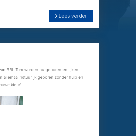
Lees verder
 van BBL Tom worden nu geboren en lijken
jn allemaal natuurlijk geboren zonder hulp en
lauwe kleur"