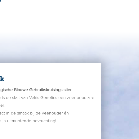
n
ck
lgische Blauwe Gebruikskruisings-stier!
inds de start van Vekis Genetics een zeer populaire
er.
rect in de smaak bij de veehouder én
zijn uitmuntende bevruchting!
ack een hele goede sperma-producent is kon hij