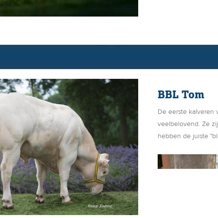
BBL Tom
De eerste kalveren
veelbelovend. Ze zi
hebben de juiste "b