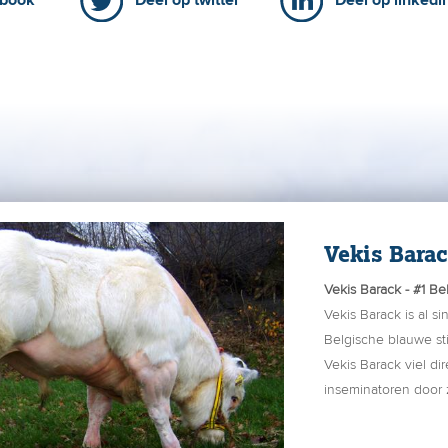
ebook
Deel op twitter
Deel op linkedi
Vekis Bara
Vekis Barack - #1 Be
Vekis Barack is al s
Belgische blauwe sti
Vekis Barack viel di
inseminatoren door 
Aangezien Vekis Bar