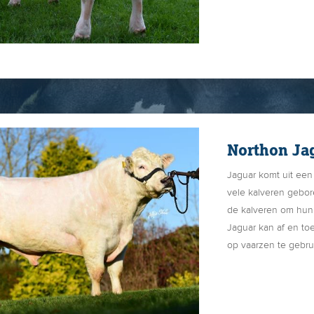
en zo ook hun por
Poetin is een echte 
gebruikskruising be
Goldique x Uranus.
Northon Ja
Jaguar komt uit een 
vele kalveren gebo
de kalveren om hun 
Jaguar kan af en to
op vaarzen te gebru