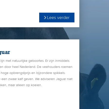
temonnee te spekken!
Lees verder
gebruikskruisings-stier met 4 zuivere witte
lgen in de afstamming te weten: Adamo x Ustin x
guar
lijn met natuurlijke geboortes. Er zijn inmiddels
ren door heel Nederland. De veehouders roemen
hoge opbrengstprijs en bijzondere spikkels.
e een zwaar kalf geven. We adviseren Jaguar niet
iken, maar alleen op koeien.