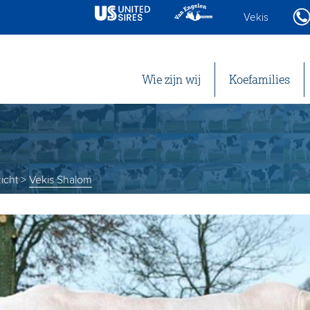
Vekis
Wie zijn wij
Koefamilies
icht
>
Vekis Shalom