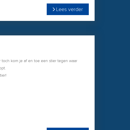
Lees verder
r toch kom je af en toe een stier tegen waar
opt.
tier!