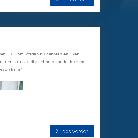
 van BBL Tom worden nu geboren en lijken
jn allemaal natuurlijk geboren zonder hulp en
lauwe kleur"
Lees verder