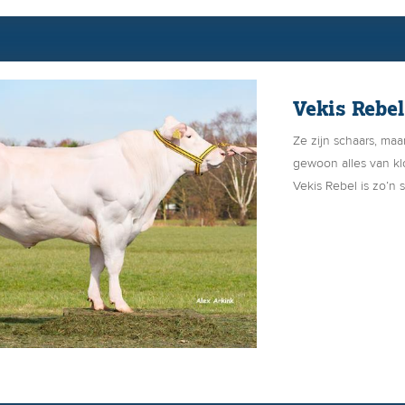
Vekis Rebel
Ze zijn schaars, maa
gewoon alles van kl
Vekis Rebel is zo’n s