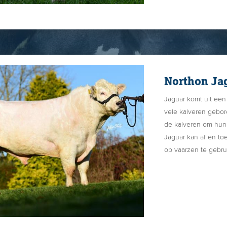
Poetin is een echte 
gebruikskruising be
Goldique x Uranus.
Northon Ja
Jaguar komt uit een 
vele kalveren gebo
de kalveren om hun 
Jaguar kan af en to
op vaarzen te gebru