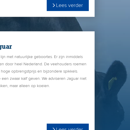
Lees verder
gebruikskruisings-stier met 4 zuivere witte
lgen in de afstamming te weten: Adamo x Ustin x
guar
lijn met natuurlijke geboortes. Er zijn inmiddels
ren door heel Nederland. De veehouders roemen
hoge opbrengstprijs en bijzondere spikkels.
e een zwaar kalf geven. We adviseren Jaguar niet
iken, maar alleen op koeien.
Lees verder