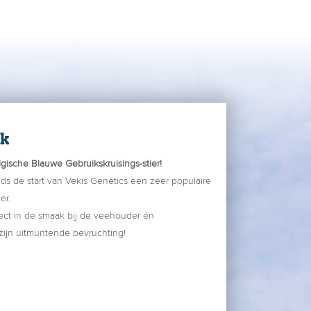
ck
lgische Blauwe Gebruikskruisings-stier!
inds de start van Vekis Genetics een zeer populaire
er.
rect in de smaak bij de veehouder én
zijn uitmuntende bevruchting!
ack een hele goede sperma-producent is kon hij
 gebruikt worden.
at de eerste kalveren geboren werden tot op de