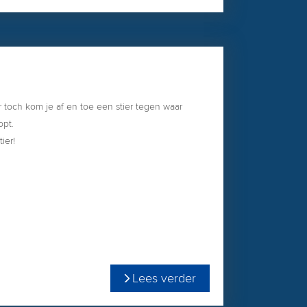
r toch kom je af en toe een stier tegen waar
opt.
tier!
Lees verder