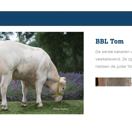
BBL Tom
De eerste kalveren
veelbelovend. Ze zi
hebben de juiste "b