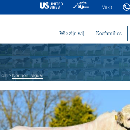
Vekis
Wie zijn wij
Koefamilies
icht
>
Northon Jaguar