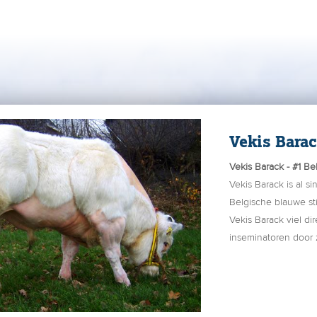
Vekis Bara
Vekis Barack - #1 Be
Vekis Barack is al s
Belgische blauwe sti
Vekis Barack viel di
inseminatoren door 
Aangezien Vekis Bar
landelijk veelvuldig
Vanaf het moment d